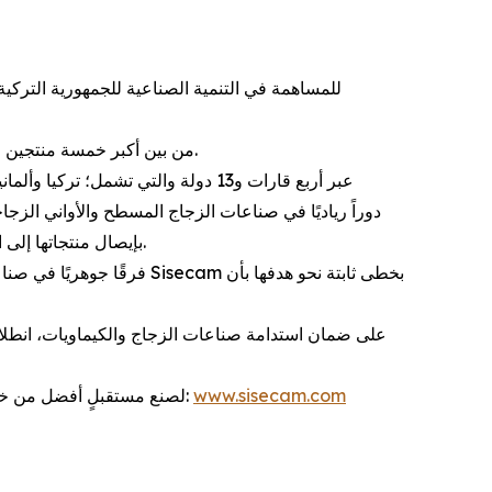
تصنف شركة Sisecam من بين أكبر خمسة منتجين في قطاعات الزجاج بيد أنها الشركة العالمية الوحيدة التي تعمل في جميع المجالات الأساسية لإنتاج الزجاج.
التدوير. تقوم Sisecam بإيصال منتجاتها إلى العملاء في أكثر من 150 دولة عبر سلسلة توريد قوية من خلال وضع الابتكار والتكنولوجيا في مركز أعمالها.
www.sisecam.com
تسعى Sisecam لصنع مستقبلٍ أفضل من خلال التكنولوجيا والابتكار، وتواصل كتابة فصول قصّة تقدمها بالتعاون مع كافة أطراف منظومتها التشغيلية. للمزيد: