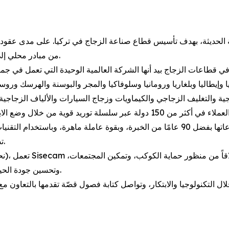
Sisecam من مبادر محلي إلى لاعب عالمي في صناعات الزجاج والكيماويات.
تصبح من بين أكبر ثلاثة منتجين عالميًا في صناعاتها الأساسية.
وتحسين جودة الحياة، وذلك تماشياً مع أهداف الأمم المتحدة للتنمية المستدامة.