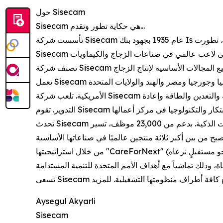
حول Sisecam
Sisecam هي حكاية تطور وتقدم...
تأسست شركة Sisecam عام 1935 بجهود بنك Is للمساهمة في التنمية الصناعية للجمهورية التركية الحديثة، بهدف تأسيس قطاع صناعة الزجاج في تركيا. على مدى عقود، تطورت
تعمل Sisecam عبر أربع قارات و13 دولة والتي تشمل؛ تركيا وألمانيا وإيطاليا وبلغاريا ورومانيا وسلوفاكيا والمجر والبوسنة والهرسك وروسيا وجورجيا ومصر والهند والولايات المتحدة
الأمريكية. تلعب شركة Sisecam دوراً رياديًا في صناعات الزجاج المسطح والأواني الزجاجية والتغليف الزجاجي والكيماويات وزجاج السيارات والألياف الزجاجية والتعدين والطاقة وإعادة
تحدث Sisecam فرقًا جوهريًا في صناعاتها بفضل 90 عامًا من الخبرة، وبقوة عاملة ماهرة، وباستخدام التقنيات الذكية. بدعم من 23,000 موظف، تسير Sisecam بخطى ثابتة نحو هدفها بأن
من خلال استراتيجيتها "CareForNext" (نحو مستقبلٍ نرعاه)، تعمل Sisecam على ضمان استدامة صناعات الزجاج والكيماويات، انطلاقاً من منظور حماية الكوكب، وتمكين المجتمعات،
Aysegul Akyarli
Sisecam