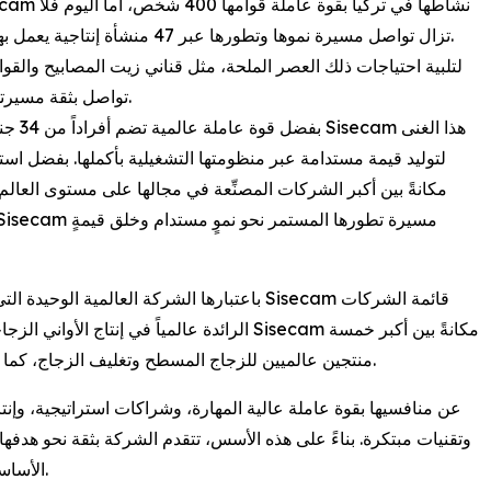
تزال تواصل مسيرة نموها وتطورها عبر 47 منشأة إنتاجية يعمل بها نحو 23 ألف موظف موجودون في أربع قارات حول العالم.
تواصل بثقة مسيرتها نحو المستقبل وترسخ ريادتها في الصناعات التي تعمل بها.
لتوليد قيمة مستدامة عبر منظومتها التشغيلية بأكملها. بفضل استثم
باعتبارها الشركة العالمية الوحيدة التي تعمل 
الرائدة عالمياً في إنتاج الأواني الزجاجية والك
منتجين عالميين للزجاج المسطح وتغليف الزجاج، كما تُعد من بين أكبر ثلاثة منتجين لكربونات الصوديوم في العالم.
وتقنيات مبتكرة. بناءً على هذه الأسس، تتقدم الشركة بثقة نحو هدفها 
الأساسية، مُستفيدةً من قوة تاريخها العريق الذي يمتد لتسعة عقود.