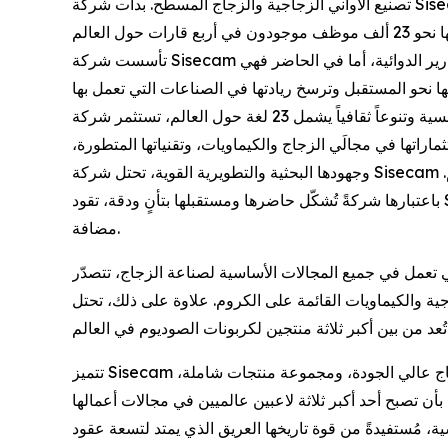
تصنيع الأواني الزجاجية والزجاج المسطح. بدأت شركة Sisecam نشاطها في تركيا بقوة عاملة قوامها 400 شخص، أما اليوم فلا
تأسست شركة Sisecam لتلبية احتياجات ذلك العصر الملحة، مثل قناني زيت المصابيح والقوارير الدوائية، أما في الحاضر فهي
بفضل قوة عاملة عالمية تضم أفراداً من 34 جنسية وتنوعاً ثقافياً يشمل 23 لغة حول العالم، تستثمر شركة Sisecam هذا الغنى
اراتها في مجالَي الزجاج والكيماويات، وتقنياتها المتطورة،
وجهودها البحثية والتطويرية القوية، تحتل شركة Sisecam مكانةً بين أكبر الشركات المصنِّعة في مجالها على مستوى العالم.
باعتبارها شركةً تُشكّل حاضرها ومستقبلها بتأنٍ ودقة، تقود Sisecam مسيرة تطورها المستمر نحو نموٍ مستدام وخلق قيمةٍ
مضافة.
في جميع المجالات الأساسية لصناعة الزجاج، تتصدّر Sisecam قائمة الشركات
يماويات القائمة على الكروم. علاوة على ذلك، تحتل Sisecam مكانةً بين أكبر خمسة
تتميز Sisecam عن منافسيها بقوة عاملة عالية المهارة، وشراكات استراتيجية، وإنتاج عالي الجودة، ومجموعة منتجات شاملة،
بأن تصبح أحد أكبر ثلاثة لاعبين عالميين في مجالات أعمالها